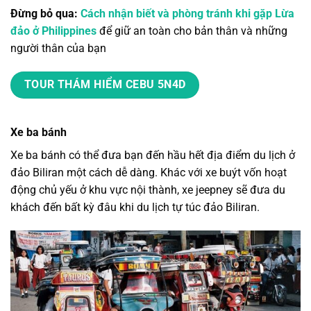
Đừng bỏ qua:
Cách nhận biết và phòng tránh khi gặp Lừa
đảo ở Philippines
để giữ an toàn cho bản thân và những
người thân của bạn
TOUR THÁM HIỂM CEBU 5N4D
Xe ba bánh
Xe ba bánh có thể đưa bạn đến hầu hết địa điểm du lịch ở
đảo Biliran một cách dễ dàng. Khác với xe buýt vốn hoạt
động chủ yếu ở khu vực nội thành, xe jeepney sẽ đưa du
khách đến bất kỳ đâu khi
du lịch tự túc đảo Biliran
.