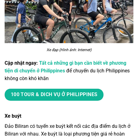
Xe đạp (Hình ảnh: Internet)
Cập nhật ngay:
Tất cả những gì bạn cần biết về phương
tiện di chuyển ở Philippines
để chuyến du lịch Philippines
không còn khó khăn
100 TOUR & DICH VỤ Ở PHILIPPINES
Xe buýt
Đảo Biliran có tuyến xe buýt kết nối các
địa điểm du lịch ở
Biliran
với nhau. Xe buýt là loại phương tiện giá rẻ hoàn