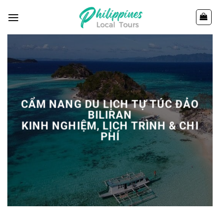
Chuyển
đến
nội
dung
CẨM NANG DU LỊCH TỰ TÚC ĐẢO
BILIRAN
KINH NGHIỆM, LỊCH TRÌNH & CHI
PHÍ