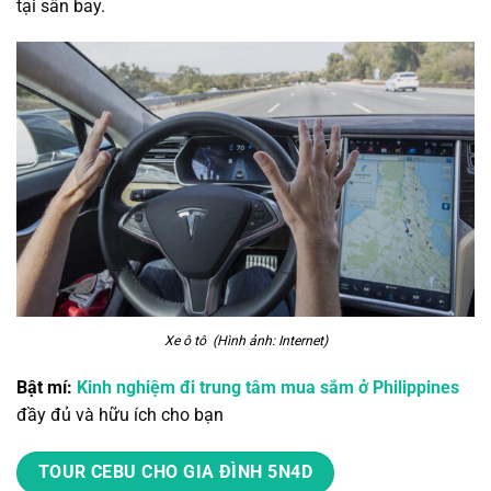
tại sân bay.
Xe ô tô (Hình ảnh: Internet)
Bật mí:
Kinh nghiệm đi trung tâm mua sắm ở Philippines
đầy đủ và hữu ích cho bạn
TOUR CEBU CHO GIA ĐÌNH 5N4D