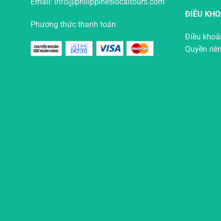
Email: info@philippineslocaltours.com
ĐIỀU KH
Phương thức thanh toán
Điều khoả
Quyền riê