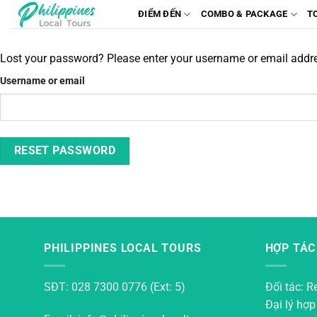
Chuyển
ĐIỂM ĐẾN
COMBO & PACKAGE
T
đến
nội
Lost your password? Please enter your username or email address
dung
Username or email
RESET PASSWORD
PHILIPPINES LOCAL TOURS
HỢP TÁC
SĐT: 028 7300 0776 (Ext: 5)
Đối tác: R
Đại lý hợp