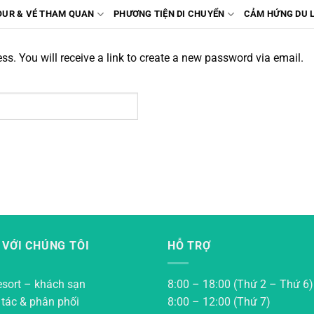
OUR & VÉ THAM QUAN
PHƯƠNG TIỆN DI CHUYỂN
CẢM HỨNG DU 
. You will receive a link to create a new password via email.
 VỚI CHÚNG TÔI
HỖ TRỢ
esort – khách sạn
8:00 – 18:00 (Thứ 2 – Thứ 6)
 tác & phân phối
8:00 – 12:00 (Thứ 7)