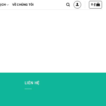
0
₫
LỊCH
VỀ CHÚNG TÔI
LIÊN HỆ