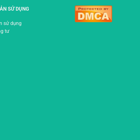
OẢN SỬ DỤNG
n sử dụng
ng tư