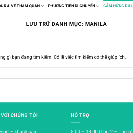
OUR & VÉ THAM QUAN
PHƯƠNG TIỆN DI CHUYỂN
CẢM HỨNG DU 
LƯU TRỮ DANH MỤC:
MANILA
g gì bạn đang tìm kiếm. Có lẽ việc tìm kiếm có thể giúp ích.
 VỚI CHÚNG TÔI
HỖ TRỢ
esort – khách sạn
8:00 – 18:00 (Thứ 2 – Thứ 6)