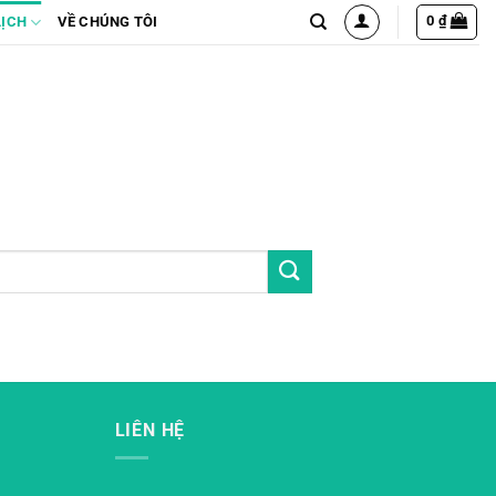
0
₫
LỊCH
VỀ CHÚNG TÔI
LIÊN HỆ