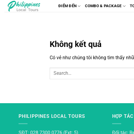
Chuyển
ĐIỂM ĐẾN
COMBO & PACKAGE
T
đến
nội
dung
Không kết quả
Có vẻ như chúng tôi không tìm thấy nhữn
PHILIPPINES LOCAL TOURS
HỢP TÁC
SĐT: 028 7300 0776 (Ext: 5)
Đối tác: R