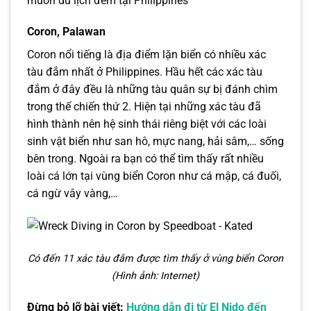
muốn du lịch đêm tại Philippines
Coron, Palawan
Coron nổi tiếng là địa điểm lặn biển có nhiều xác
tàu đắm nhất ở Philippines. Hầu hết các xác tàu
đắm ở đây đều là những tàu quân sự bị đánh chìm
trong thế chiến thứ 2. Hiện tại những xác tàu đã
hình thành nên hệ sinh thái riêng biệt với các loài
sinh vật biển như san hô, mực nang, hải sâm,… sống
bên trong. Ngoài ra bạn có thể tìm thấy rất nhiều
loài cá lớn tại vùng biển Coron như cá mập, cá đuối,
cá ngừ vây vàng,…
Có đến 11 xác tàu đắm được tìm thấy ở vùng biển Coron
(Hình ảnh: Internet)
Đừng bỏ lỡ bài viết:
Hướng dẫn đi từ El Nido đến