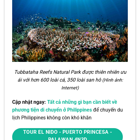
Tubbataha Reefs Natural Park được thiên nhiên ưu
ái với hơn 600 loài cá, 350 loài san hô
(Hình ảnh:
Internet)
Cập nhật ngay:
Tất cả những gì bạn cần biết về
phương tiện di chuyển ở Philippines
để chuyến du
lịch Philippines không còn khó khăn
TOUR EL NIDO - PUERTO PRINCESA -
PALAWAN 4N3D