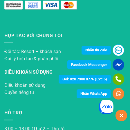
HỢP TÁC VỚI CHÚNG TÔI
Nhắn tin Zalo
Đối tác: Resort – khách sạn
Đại lý hợp tác & phân phối
Facebook Messenger
ĐIỀU KHOẢN SỬ DỤNG
Gọi: 028 7300 0776 (Ext: 5)
Điều khoản sử dụng
Quyền riêng tư
Nhắn WhatsApp
HỖ TRỢ
8:00 – 18:00 (Thứ 2 – Thứ 6)