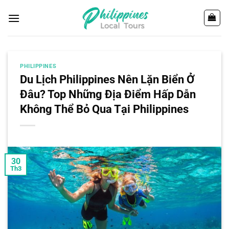
Chuyển
đến
nội
dung
PHILIPPINES
Du Lịch Philippines Nên Lặn Biển Ở
Đâu? Top Những Địa Điểm Hấp Dẫn
Không Thể Bỏ Qua Tại Philippines
30
Th3