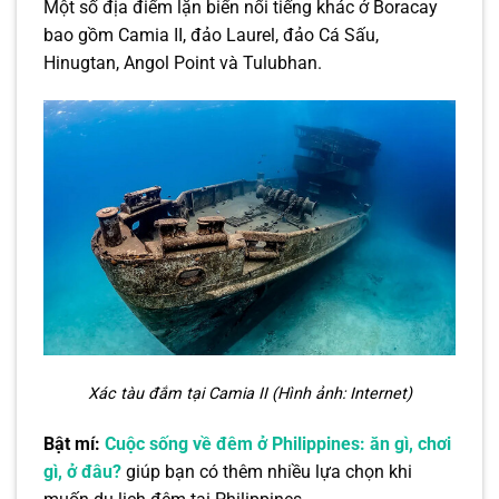
Một số địa điểm lặn biển nổi tiếng khác ở Boracay
bao gồm Camia II, đảo Laurel, đảo Cá Sấu,
Hinugtan, Angol Point và Tulubhan.
Xác tàu đắm tại Camia II (Hình ảnh: Internet)
Bật mí:
Cuộc sống về đêm ở Philippines: ăn gì, chơi
gì, ở đâu?
giúp bạn có thêm nhiều lựa chọn khi