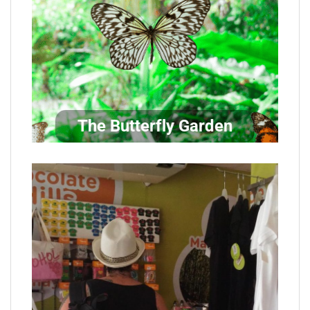
The Butterfly Garden