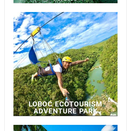
LOBOC ECOTOURISM
ADVENTURE PARK