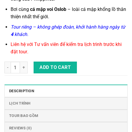
Bơi cùng
cá mập voi Oslob
– loài cá mập khổng lồ thân
thiện nhất thế giới.
Tour riêng – không ghép đoàn, khởi hành hàng ngày từ
4
khách.
Liên hệ với Tư vấn viên để kiểm tra lịch trình trước khi
đặt tour
.
Tour Du Lịch Tự Túc Bohol - Cebu Kết Hợp Bơi Cùng Cá Mập Voi 5N4Đ
ADD TO CART
DESCRIPTION
LỊCH TRÌNH
TOUR BAO GỒM
REVIEWS (0)