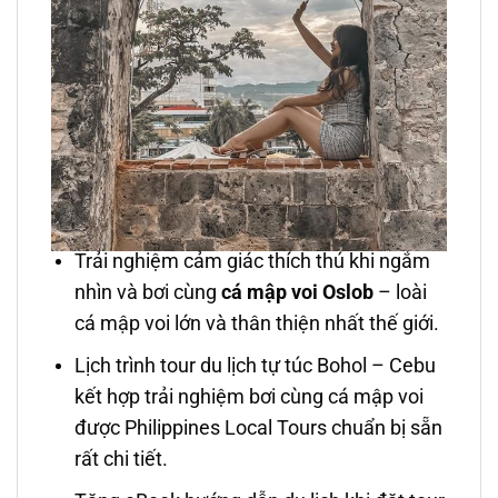
Trải nghiệm cảm giác thích thú khi ngắm
nhìn và bơi cùng
cá mập voi Oslob
– loài
cá mập voi lớn và thân thiện nhất thế giới.
Lịch trình tour du lịch tự túc Bohol – Cebu
kết hợp trải nghiệm bơi cùng cá mập voi
được Philippines Local Tours chuẩn bị sẵn
rất chi tiết.