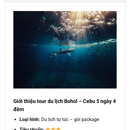
Giới thiệu tour du lịch Bohol – Cebu 5 ngày 4
đêm
Loại hình:
Du lịch tự túc – gói package
Tiêu chuẩn: