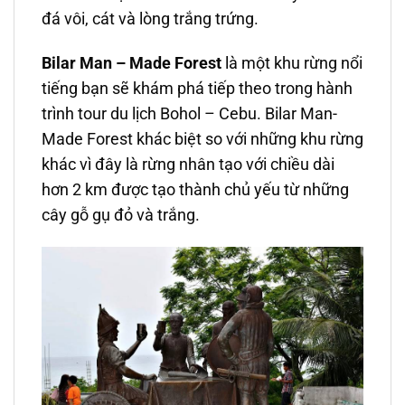
đá vôi, cát và lòng trắng trứng.
Bilar Man – Made Forest
là một khu rừng nổi
tiếng bạn sẽ khám phá tiếp theo trong hành
trình
tour du lịch Bohol – Cebu.
Bilar Man-
Made Forest khác biệt so với những khu rừng
khác vì đây là rừng nhân tạo với chiều dài
hơn 2 km được tạo thành chủ yếu từ những
cây gỗ gụ đỏ và trắng.