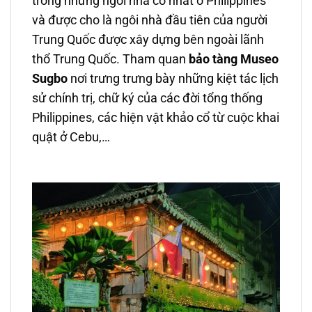
trong những ngôi nhà cổ nhất ở Philippines
và được cho là ngôi nhà đầu tiên của người
Trung Quốc được xây dựng bên ngoài lãnh
thổ Trung Quốc. Tham quan
b
ảo tàng
Museo
Sugbo
nơi trưng trưng bày những kiệt tác lịch
sử chính trị, chữ ký của các đời tổng thống
Philippines, các hiện vật khảo cổ từ cuộc khai
quật ở Cebu,…