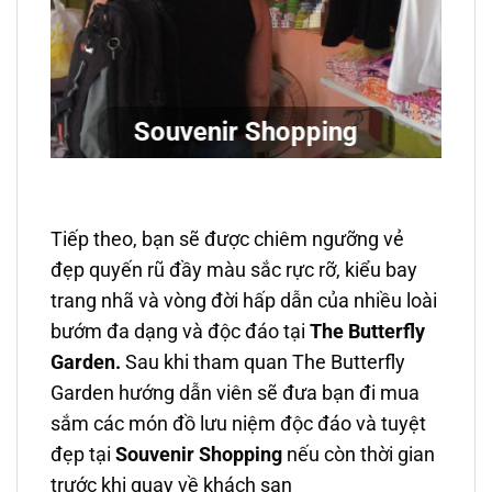
Souvenir Shopping
Tiếp theo, bạn sẽ được chiêm ngưỡng vẻ
đẹp quyến rũ đầy màu sắc rực rỡ, kiểu bay
trang nhã và vòng đời hấp dẫn của nhiều loài
bướm đa dạng và độc đáo tại
The Butterfly
Garden.
Sau khi tham quan The Butterfly
Garden hướng dẫn viên sẽ đưa bạn đi mua
sắm các món đồ lưu niệm độc đáo và tuyệt
đẹp tại
Souvenir Shopping
nếu còn thời gian
trước khi quay về khách sạn