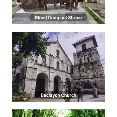
Blood Compact Shrine
Baclayon Church