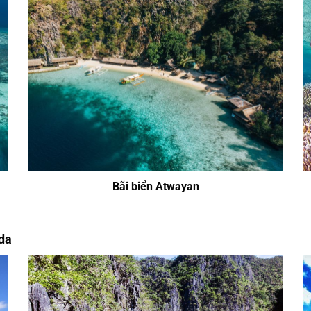
Bãi biển Atwayan
da