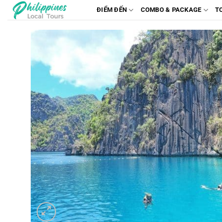
Chuyển
ĐIỂM ĐẾN
COMBO & PACKAGE
T
đến
nội
dung