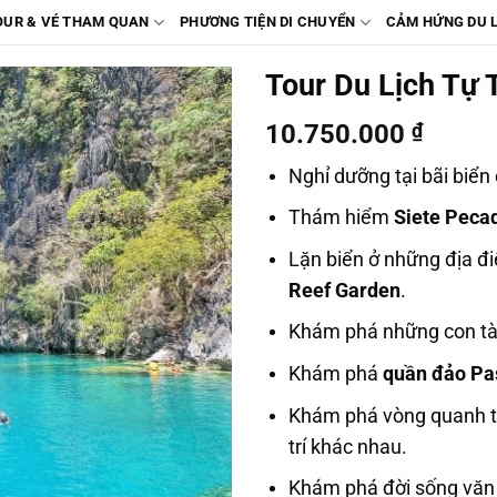
OUR & VÉ THAM QUAN
PHƯƠNG TIỆN DI CHUYỂN
CẢM HỨNG DU 
Tour Du Lịch Tự
10.750.000
₫
Nghỉ dưỡng tại bãi biển
Thám hiểm
Siete Peca
Lặn biển ở những địa đ
Reef Garden
.
Khám phá những con tàu
Khám phá
quần đảo Pa
Khám phá vòng quanh thị
trí khác nhau.
Khám phá đời sống văn 