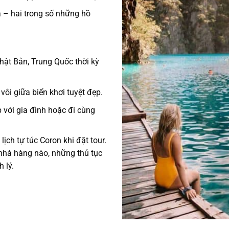
a – hai trong số những hồ
ật Bản, Trung Quốc thời kỳ
ôi giữa biển khơi tuyệt đẹp.
 với gia đình hoặc đi cùng
 lịch tự túc Coron
khi đặt tour.
 nhà hàng nào, những thủ tục
 lý.