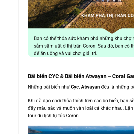
KHÁM PHÁ THỊ TRẤN C
Bạn có thể thỏa sức khám phá những khu chợ n
sắm sầm uất ở thị trấn Coron. Sau đó, bạn có t
để ăn uống và vui chơi giải trí.
Bãi biển CYC & Bãi biển Atwayan – Coral G
Những bãi biển như
Cyc, Atwayan
đều là những bã
Khi đã dạo chơi thỏa thích trên các bờ biển, bạn 
đầy màu sắc và muôn vàn loài cá khác nhau. Lặn 
tour du lịch tự túc Coron.