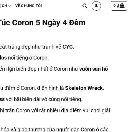
0
₫
LỊCH
VỀ CHÚNG TÔI
 Túc Coron 5 Ngày 4 Đêm
 cát trắng đẹp như tranh vẽ
CYC
.
dos
nổi tiếng ở Coron.
iểm lặn biển đẹp nhất ở Coron như
vườn san hô
 đắm ở Coron, điển hình là
Skeleton Wreck
.
ss
với bãi biển dài vô cùng nổi tiếng.
 trấn Coron với rất nhiều địa điểm vui chơi giải
hóa và giao thương của người dân Coron ở các