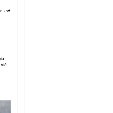
̀n khó
giá
 Việt