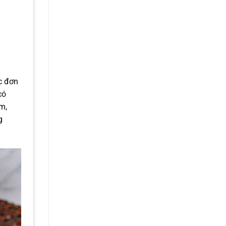
c đơn
có
m,
g