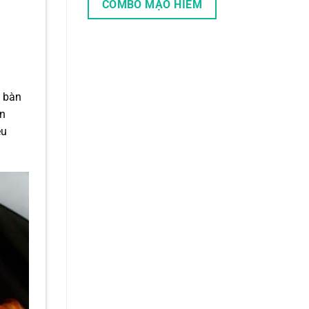
COMBO MẠO HIỂM
ả bàn
ần
êu