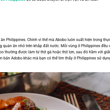
n Philippines. Chính vì thế mà Abobo luôn xuất hiện trong thự
g quán ăn nhỏ trên khắp đất nước. Mỗi vùng ở Philippines đều 
 thường được làm từ thịt gà hoặc thịt lợn, sau đó hầm với giấ
iên bản Adobo khác mà bạn có thể tìm thấy ở Philippines sử dụn