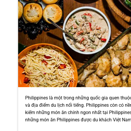
Philippines là một trong những quốc gia quen thuộ
và địa điểm du lịch nổi tiếng. Philippines còn có 
kiếm những món ăn chính ngon nhất tại Philippines
những món ăn Philippines được du khách Việt Na