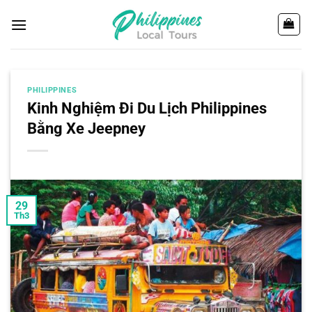
Chuyển
đến
nội
dung
PHILIPPINES
Kinh Nghiệm Đi Du Lịch Philippines
Bằng Xe Jeepney
29
Th3