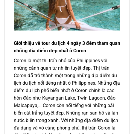
Giới thiệu về tour du lịch 4 ngày 3 đêm tham quan
những địa điểm đẹp nhất ở Coron
Coron là một thị trấn nhỏ của Philippines với
những cảnh quan tự nhiên tuyệt đẹp. Thị trấn
Coron đã trở thành một trong những địa điểm du
lịch du lịch nổi tiếng nhất ở Philippines. Những địa
điểm du lịch phổ biến nhất ở Coron chính là các
hòn đảo như Kayangan Lake, Twin Lagoon, đảo
Malcapuya,… Coron còn nổi tiếng với những bãi
biển cát trắng tuyệt đẹp. Những rạn san hô và làn
nước biển trong xanh. Với những địa điểm du lịch
đa dạng và vô cùng phong phú, thị trấn Coron là