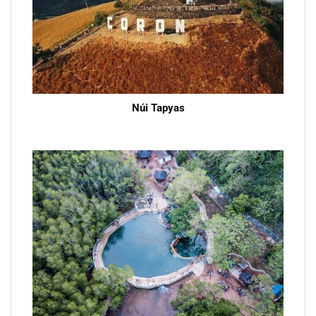
Núi Tapyas