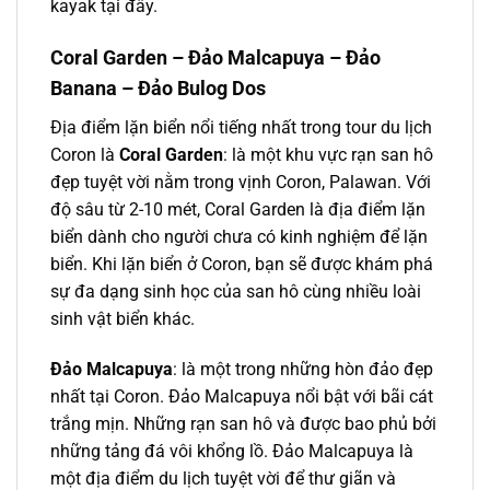
kayak tại đây.
Coral Garden – Đảo Malcapuya – Đảo
Banana – Đảo Bulog Dos
Địa điểm lặn biển nổi tiếng nhất trong
tour du lịch
Coron
là
Coral Garden
: là một khu vực rạn san hô
đẹp tuyệt vời nằm trong vịnh Coron, Palawan. Với
độ sâu từ 2-10 mét, Coral Garden là địa điểm lặn
biển dành cho người chưa có kinh nghiệm để lặn
biển. Khi lặn biển ở Coron, bạn sẽ được khám phá
sự đa dạng sinh học của san hô cùng nhiều loài
sinh vật biển khác.
Đảo Malcapuya
: là một trong những hòn đảo đẹp
nhất tại Coron. Đảo Malcapuya nổi bật với bãi cát
trắng mịn. Những rạn san hô và được bao phủ bởi
những tảng đá vôi khổng lồ. Đảo Malcapuya là
một địa điểm du lịch tuyệt vời để thư giãn và