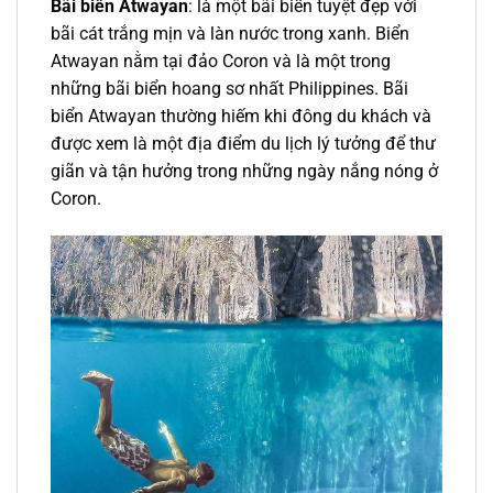
Bãi biển Atwayan
: là một bãi biển tuyệt đẹp với
bãi cát trắng mịn và làn nước trong xanh. Biển
Atwayan nằm tại đảo Coron và là một trong
những bãi biển hoang sơ nhất Philippines. Bãi
biển Atwayan thường hiếm khi đông du khách và
được xem là một địa điểm du lịch lý tưởng để thư
giãn và tận hưởng trong những ngày nắng nóng ở
Coron.