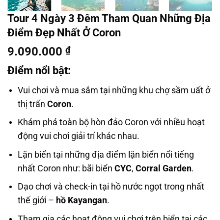
Tour 4 Ngày 3 Đêm Tham Quan Những Địa
Điểm Đẹp Nhất Ở Coron
9.090.000
₫
Điểm nổi bật:
Vui chơi và mua sắm tại những khu chợ sầm uất ở
thị trấn
Coron
.
Khám phá toàn bộ hòn đảo Coron với nhiều hoạt
động vui chơi giải trí khác nhau.
Lặn biển tại những địa điểm lặn biển nổi tiếng
nhất Coron như: bãi biển
CYC
,
Corral Garden
.
Dạo chơi và check-in tại hồ nước ngọt trong nhất
thế giới –
hồ Kayangan
.
Tham gia các hoạt động vui chơi trên biển tại các