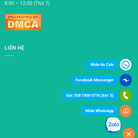
8:00 – 12:00 (Thứ 7)
LIÊN HỆ
Nhắn tin Zalo
Facebook Messenger
Gọi: 028 7300 0776 (Ext: 5)
Nhắn WhatsApp