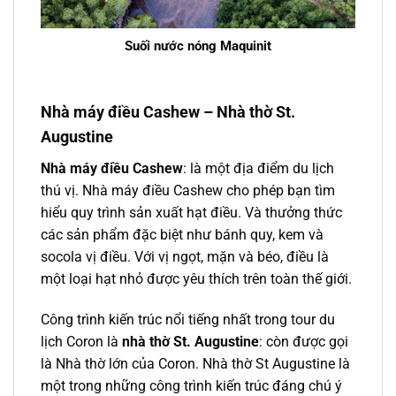
Suối nước nóng Maquinit
Nhà máy điều Cashew – Nhà thờ St.
Augustine
Nhà máy điều Cashew
: là một địa điểm du lịch
thú vị
. Nhà máy điều Cashew cho phép bạn tìm
hiểu quy trình sản xuất hạt điều. Và thưởng thức
các sản phẩm đặc biệt như bánh quy, kem và
socola vị điều. Với vị ngọt, mặn và béo, điều là
một loại hạt nhỏ được yêu thích trên toàn thế giới.
Công trình kiến trúc nổi tiếng nhất trong
tour du
lịch Coron là
nhà thờ St. Augustine
: còn được gọi
là Nhà thờ lớn của Coron. Nhà thờ St Augustine là
một trong những công trình kiến trúc đáng chú ý