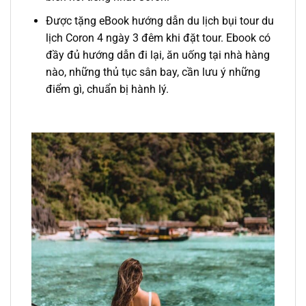
Được tặng eBook hướng dẫn du lịch bụi
tour du
lịch Coron
4 ngày 3 đêm khi đặt tour. Ebook có
đầy đủ hướng dẫn đi lại, ăn uống tại nhà hàng
nào, những thủ tục sân bay, cần lưu ý những
điểm gì, chuẩn bị hành lý.