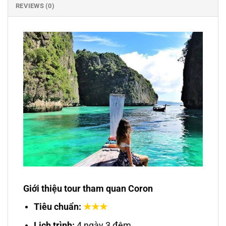
REVIEWS (0)
Giới thiệu tour tham quan Coron
Tiêu chuẩn:
★★★
Lịch trình:
4 ngày 3 đêm.