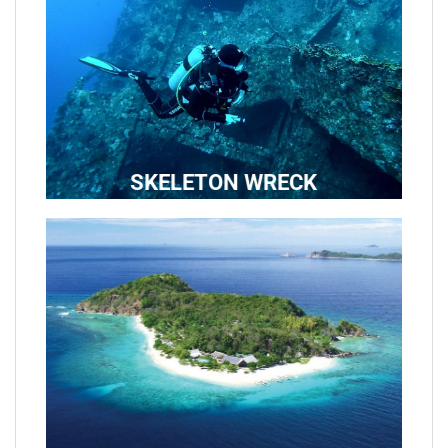
SKELETON WRECK