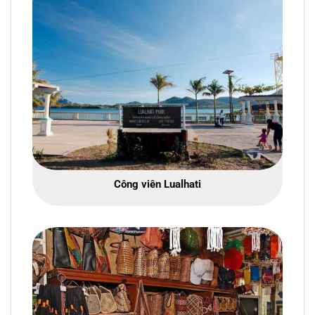
Công viên Lualhati