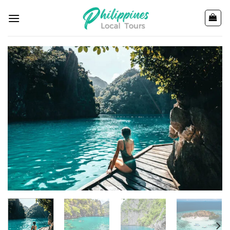
Chuyển
đến
nội
dung