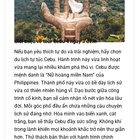
Giới thiệu về tour Cebu 4 ngày 3 đêm
Nếu bạn yêu thích tự do và trải nghiệm, hãy chọn
du lịch tự túc Cebu. Hành trình này vừa linh hoạt
vừa mang lại nhiều khám phá thú vị. Cebu được
mệnh danh là “Nữ hoàng miền Nam” của
Philippines. Thành phố này vừa có bề dày lịch sử
vừa có thiên nhiên hùng vĩ. Dạo bước giữa công
trình cổ kính, bạn sẽ cảm nhận rõ nét văn hóa lâu
đời. Mỗi góc phố đều ẩn chứa những câu chuyện
lịch sử đáng nhớ. Hòa mình vào biển xanh, cát
trắng, bạn sẽ thấy Cebu đầy sức sống. Không khí
trong lành khiến mọi khoảnh khắc trở nên thư giãn
hơn. Thử thách bản thân với hành trình chinh