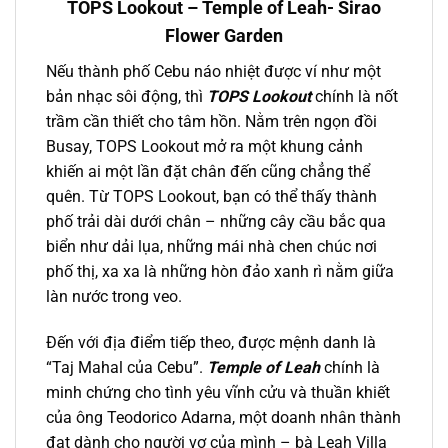
TOPS Lookout – Temple of Leah- Sirao
Flower Garden
Nếu thành phố Cebu
náo nhiệt được ví như một
bản nhạc sôi động, thì
TOPS Lookout
chính là nốt
trầm cần thiết cho tâm hồn. Nằm trên ngọn đồi
Busay, TOPS Lookout mở ra một khung cảnh
khiến ai một lần đặt chân đến cũng chẳng thể
quên. Từ TOPS Lookout, bạn có thể thấy thành
phố trải dài dưới chân – những cây cầu bắc qua
biển như dải lụa, những mái nhà chen chúc nơi
phố thị, xa xa là những hòn đảo xanh rì nằm giữa
làn nước trong veo.
Đến với địa điểm tiếp theo, được mệnh danh là
“Taj Mahal của Cebu”.
Temple of Leah
chính là
minh chứng cho tình yêu vĩnh cửu và thuần khiết
của ông Teodorico Adarna, một doanh nhân thành
đạt dành cho người vợ của mình – bà Leah Villa