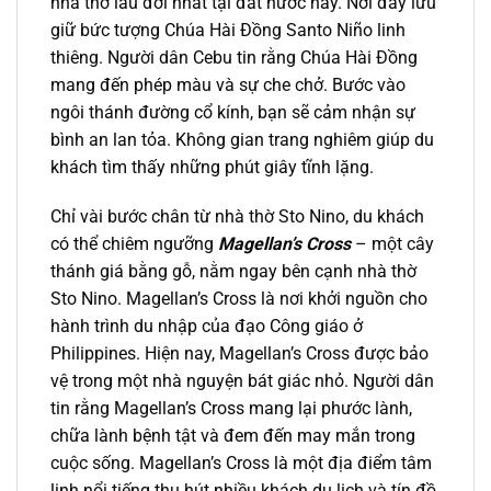
nhà thờ lâu đời nhất tại đất nước này. Nơi đây lưu
giữ bức tượng Chúa Hài Đồng Santo Niño linh
thiêng. Người dân Cebu tin rằng Chúa Hài Đồng
mang đến phép màu và sự che chở. Bước vào
ngôi thánh đường cổ kính, bạn sẽ cảm nhận sự
bình an lan tỏa. Không gian trang nghiêm giúp du
khách tìm thấy những phút giây tĩnh lặng.
Chỉ vài bước chân từ nhà thờ Sto Nino, du khách
có thể chiêm ngưỡng
Magellan’s Cross
– một cây
thánh giá bằng gỗ, nằm ngay bên cạnh nhà thờ
Sto Nino. Magellan’s Cross là nơi khởi nguồn cho
hành trình du nhập của đạo Công giáo ở
Philippines. Hiện nay, Magellan’s Cross được bảo
vệ trong một nhà nguyện bát giác nhỏ. Người dân
tin rằng Magellan’s Cross mang lại phước lành,
chữa lành bệnh tật và đem đến may mắn trong
cuộc sống. Magellan’s Cross là một địa điểm tâm
linh nổi tiếng thu hút nhiều khách du lịch và tín đồ