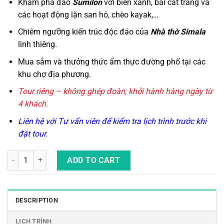
Khám phá đảo
Sumilon
với biển xanh, bãi cát trắng và
các hoạt động lặn san hô, chèo kayak,…
Chiêm ngưỡng kiến trúc độc đáo của
Nhà thờ Simala
linh thiêng.
Mua sắm và thưởng thức ẩm thực đường phố tại các
khu chợ địa phương.
Tour riêng – không ghép đoàn, khởi hành hàng ngày từ
4 khách.
Liên hệ với Tư vấn viên để kiểm tra lịch trình trước khi
đặt tour
.
Tour Riêng Du Lịch Tự Túc Cebu 4 Ngày 3 Đêm Cho Gia Đình quantity
ADD TO CART
DESCRIPTION
LỊCH TRÌNH