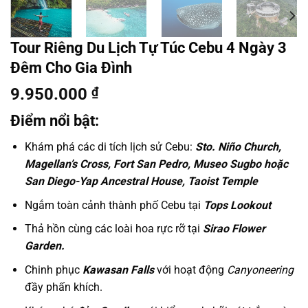
Tour Riêng Du Lịch Tự Túc Cebu 4 Ngày 3
Đêm Cho Gia Đình
9.950.000
₫
Điểm nổi bật:
Khám phá các di tích lịch sử Cebu:
Sto. Niño Church,
Magellan’s Cross, Fort San Pedro, Museo Sugbo hoặc
San Diego-Yap Ancestral House
, Taoist Temple
Ngắm toàn cảnh thành phố Cebu tại
Tops Lookout
Thả hồn cùng các loài hoa rực rỡ tại
Sirao Flower
Garden.
Chinh phục
Kawasan Falls
với hoạt động
Canyoneering
đầy phấn khích.