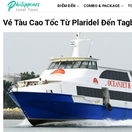
Chuyển
ĐIỂM ĐẾN
COMBO & PACKAGE
T
đến
nội
Vé Tàu Cao Tốc Từ Plaridel Đến Tagb
dung