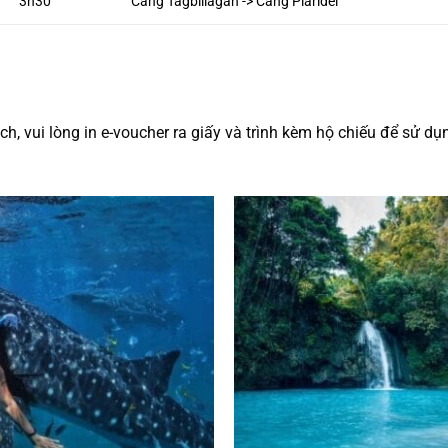
3h30
Cảng Tagbillagan -> Cảng Plaridel
h, vui lòng in e-voucher ra giấy và trình kèm hộ chiếu để sử dụ