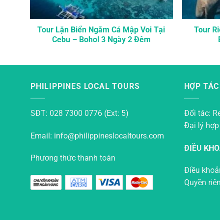
 Kế
Tour Lặn Biển Ngắm Cá Mập Voi Tại
Tour R
Cebu – Bohol 3 Ngày 2 Đêm
PHILIPPINES LOCAL TOURS
HỢP TÁC
SĐT: 028 7300 0776 (Ext: 5)
Đối tác: R
Đại lý hợp
Email: info@philippineslocaltours.com
ĐIỀU KH
Phương thức thanh toán
Điều khoả
Quyền riê