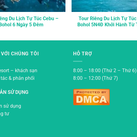
iêng Du Lịch Tự Túc Cebu –
Tour Riêng Du Lịch Tự Túc
Bohol 6 Ngày 5 Đêm
Bohol 5N4Đ Khởi Hành Từ
 VỚI CHÚNG TÔI
HỖ TRỢ
esort – khách sạn
8:00 – 18:00 (Thứ 2 – Thứ 6)
 tác & phân phối
8:00 – 12:00 (Thứ 7)
OẢN SỬ DỤNG
n sử dụng
ng tư