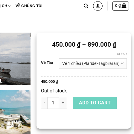
0
₫
LỊCH
VỀ CHÚNG TÔI
450.000
₫
–
890.000
₫
CLEAR
Vé Tàu
L
450.000
₫
Out of stock
Vé Tàu Cao Tốc Từ Plaridel Đến Tagbilaran, Boho
ADD TO CART