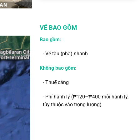
RAN
VÉ BAO GỒM
Bao gồm:
- Vé tàu (phà) nhanh
Không bao gồm:
- Thuế cảng
- Phí hành lý (₱120–₱400 mỗi hành lý,
tùy thuộc vào trọng lượng)