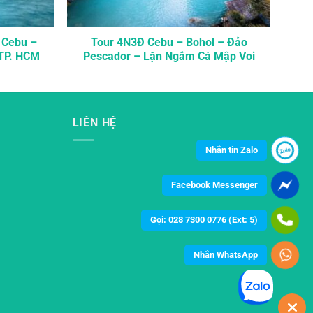
 Cebu –
Tour 4N3Đ Cebu – Bohol – Đảo
 TP. HCM
Pescador – Lặn Ngắm Cá Mập Voi
LIÊN HỆ
Nhắn tin Zalo
Facebook Messenger
Gọi: 028 7300 0776 (Ext: 5)
Nhắn WhatsApp