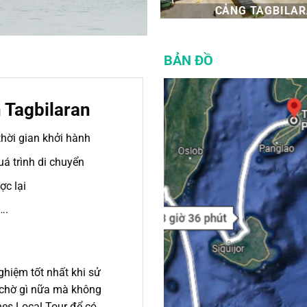
CẢNG TAGBILA
BẢN ĐỒ
n Tagbilaran
thời gian khởi hành
uá trình di chuyển
ợc lại
….
hiệm tốt nhất khi sử
n chờ gì nữa mà không
nes Local Tour để có