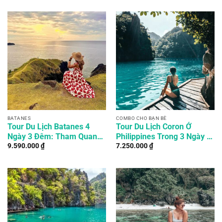
BATANES
COMBO CHO BẠN BÈ
Tour Du Lịch Batanes 4
Tour Du Lịch Coron Ở
Ngày 3 Đêm: Tham Quan
Philippines Trong 3 Ngày 2
9.590.000
₫
7.250.000
₫
Những Địa Điểm Đẹp Nhất
Đêm