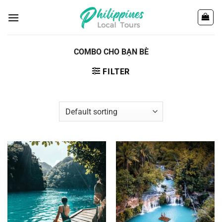
Chuyển
đến
nội
dung
COMBO CHO BẠN BÈ
FILTER