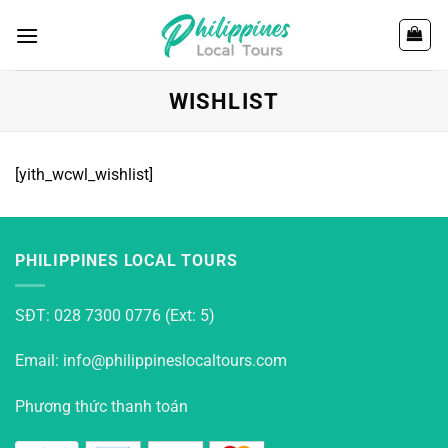
Chuyển
đến
nội
dung
WISHLIST
[yith_wcwl_wishlist]
PHILIPPINES LOCAL TOURS
SĐT: 028 7300 0776 (Ext: 5)
Email: info@philippineslocaltours.com
Phương thức thanh toán